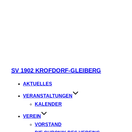
Zum
SV 1902 KROFDORF-GLEIBERG
Inhalt
springen
AKTUELLES
VERANSTALTUNGEN
KALENDER
VEREIN
VORSTAND