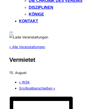
DIE CHRONIK DES VEREINS
DISZIPLINEN
KÖNIGE
KONTAKT
Seitenleiste
&
Navigation
umschalten
« Alle Veranstaltungen
Vermietet
15. August
«
WSK
Großkaliberschießen
»