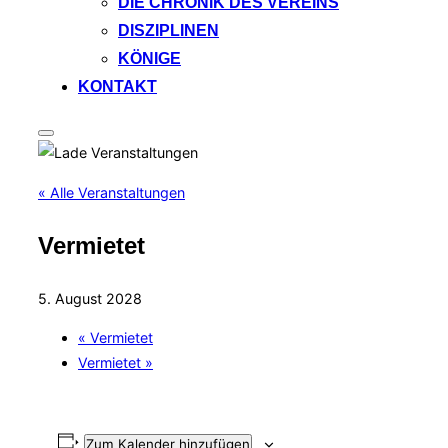
DIE CHRONIK DES VEREINS
DISZIPLINEN
KÖNIGE
KONTAKT
Seitenleiste
&
Navigation
umschalten
« Alle Veranstaltungen
Vermietet
5. August 2028
«
Vermietet
Vermietet
»
Zum Kalender hinzufügen