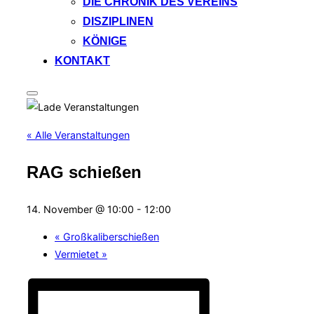
DIE CHRONIK DES VEREINS
DISZIPLINEN
KÖNIGE
KONTAKT
Seitenleiste
&
Navigation
umschalten
« Alle Veranstaltungen
RAG schießen
14. November @ 10:00
-
12:00
«
Großkaliberschießen
Vermietet
»