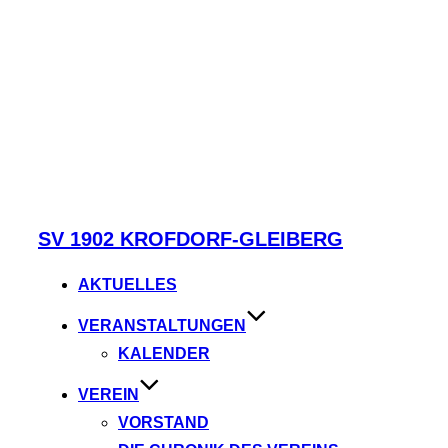
Zum
SV 1902 KROFDORF-GLEIBERG
Inhalt
springen
AKTUELLES
VERANSTALTUNGEN
KALENDER
VEREIN
VORSTAND