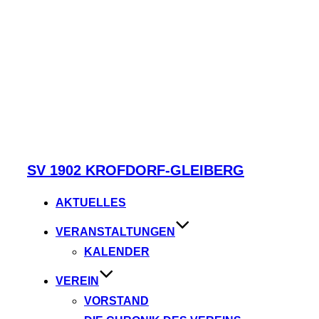
Zum
SV 1902 KROFDORF-GLEIBERG
Inhalt
springen
AKTUELLES
VERANSTALTUNGEN
KALENDER
VEREIN
VORSTAND