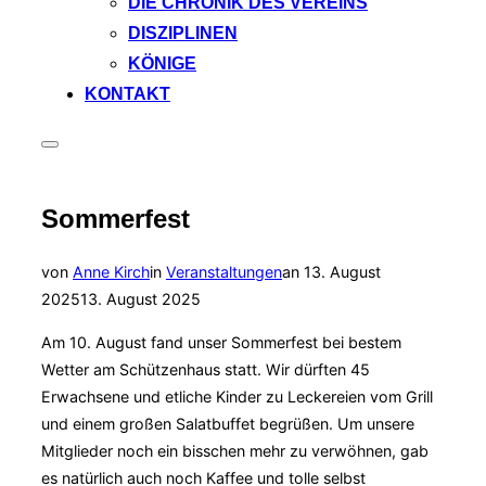
DIE CHRONIK DES VEREINS
DISZIPLINEN
KÖNIGE
KONTAKT
Seitenleiste
&
Navigation
umschalten
Sommerfest
Veröffentlicht
von
Anne Kirch
in
Veranstaltungen
an
13. August
am
2025
13. August 2025
Am 10. August fand unser Sommerfest bei bestem
Wetter am Schützenhaus statt. Wir dürften 45
Erwachsene und etliche Kinder zu Leckereien vom Grill
und einem großen Salatbuffet begrüßen. Um unsere
Mitglieder noch ein bisschen mehr zu verwöhnen, gab
es natürlich auch noch Kaffee und tolle selbst